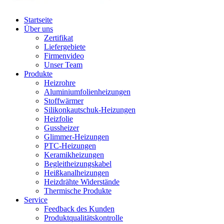
Startseite
Über uns
Zertifikat
Liefergebiete
Firmenvideo
Unser Team
Produkte
Heizrohre
Aluminiumfolienheizungen
Stoffwärmer
Silikonkautschuk-Heizungen
Heizfolie
Gussheizer
Glimmer-Heizungen
PTC-Heizungen
Keramikheizungen
Begleitheizungskabel
Heißkanalheizungen
Heizdrähte Widerstände
Thermische Produkte
Service
Feedback des Kunden
Produktqualitätskontrolle