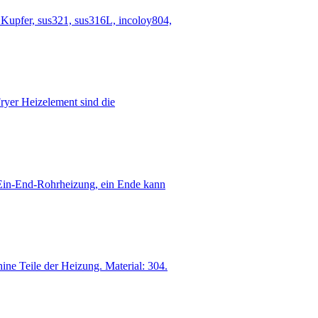
Kupfer, sus321, sus316L, incoloy804,
Fryer Heizelement sind die
 Ein-End-Rohrheizung, ein Ende kann
ne Teile der Heizung. Material: 304.