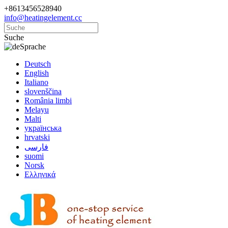
+8613456528940
info@heatingelement.cc
Suche
Sprache
Deutsch
English
Italiano
slovenščina
România limbi
Melayu
Malti
українська
hrvatski
فارسی
suomi
Norsk
Ελληνικά