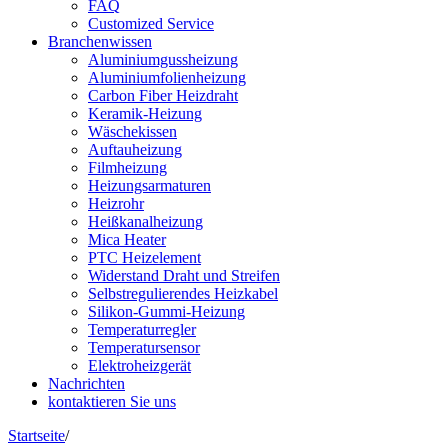
FAQ
Customized Service
Branchenwissen
Aluminiumgussheizung
Aluminiumfolienheizung
Carbon Fiber Heizdraht
Keramik-Heizung
Wäschekissen
Auftauheizung
Filmheizung
Heizungsarmaturen
Heizrohr
Heißkanalheizung
Mica Heater
PTC Heizelement
Widerstand Draht und Streifen
Selbstregulierendes Heizkabel
Silikon-Gummi-Heizung
Temperaturregler
Temperatursensor
Elektroheizgerät
Nachrichten
kontaktieren Sie uns
Startseite
/