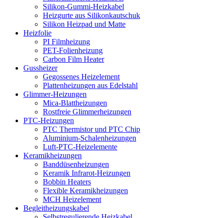
Silikon-Gummi-Heizkabel
Heizgurte aus Silikonkautschuk
Silikon Heizpad und Matte
Heizfolie
PI Filmheizung
PET-Folienheizung
Carbon Film Heater
Gussheizer
Gegossenes Heizelement
Plattenheizungen aus Edelstahl
Glimmer-Heizungen
Mica-Blattheizungen
Rostfreie Glimmerheizungen
PTC-Heizungen
PTC Thermistor und PTC Chip
Aluminium-Schalenheizungen
Luft-PTC-Heizelemente
Keramikheizungen
Banddüsenheizungen
Keramik Infrarot-Heizungen
Bobbin Heaters
Flexible Keramikheizungen
MCH Heizelement
Begleitheizungskabel
Selbstregulierende Heizkabel