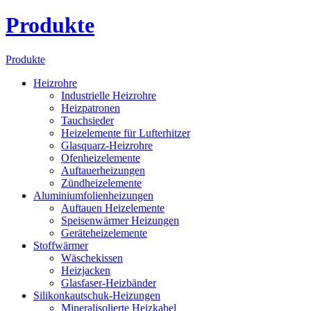
Produkte
Produkte
Heizrohre
Industrielle Heizrohre
Heizpatronen
Tauchsieder
Heizelemente für Lufterhitzer
Glasquarz-Heizrohre
Ofenheizelemente
Auftauerheizungen
Zündheizelemente
Aluminiumfolienheizungen
Auftauen Heizelemente
Speisenwärmer Heizungen
Geräteheizelemente
Stoffwärmer
Wäschekissen
Heizjacken
Glasfaser-Heizbänder
Silikonkautschuk-Heizungen
Mineralisolierte Heizkabel